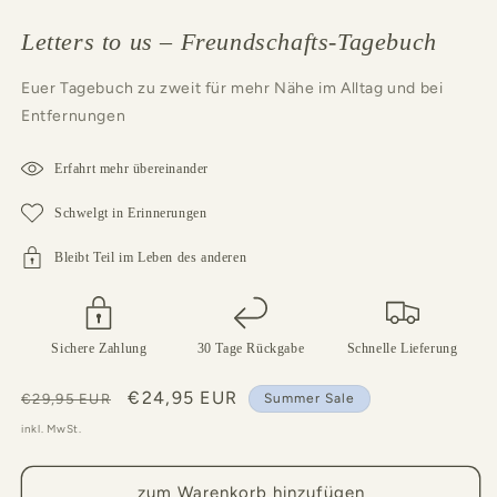
Letters to us – Freundschafts-Tagebuch
Euer Tagebuch zu zweit für mehr Nähe im Alltag und bei
Entfernungen
Erfahrt mehr übereinander
Schwelgt in Erinnerungen
Bleibt Teil im Leben des anderen
Sichere Zahlung
30 Tage Rückgabe
Schnelle Lieferung
Normaler
Verkaufspreis
€24,95 EUR
€29,95 EUR
Summer Sale
Preis
inkl. MwSt.
zum Warenkorb hinzufügen