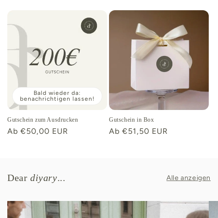
Bald wieder da:
benachrichtigen lassen!
Gutschein zum Ausdrucken
Gutschein in Box
Normaler
Ab €50,00 EUR
Normaler
Ab €51,50 EUR
Preis
Preis
Dear
diyary
...
Alle anzeigen