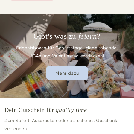
Gibt's was zu
feiern
?
Erlebnisboxen für Geburtstage, Mädelsabende,
JGAs und Valentinstag entdecken!
Mehr dazu
Dein Gutschein für
quality time
Zum Sofort-Ausdrucken oder als schönes Geschenk
versenden