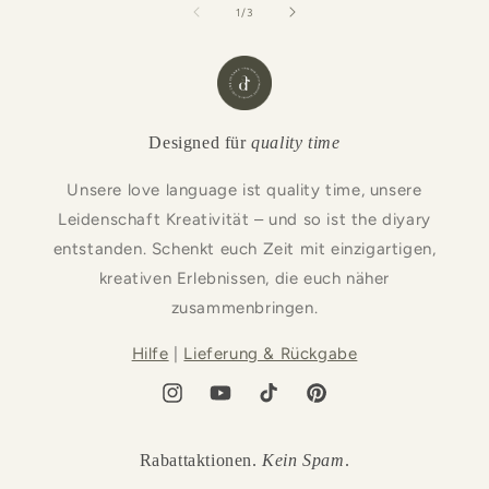
von
1
/
3
Designed für
quality time
Unsere love language ist quality time, unsere
Leidenschaft Kreativität – und so ist the diyary
entstanden. Schenkt euch Zeit mit einzigartigen,
kreativen Erlebnissen, die euch näher
zusammenbringen.
Hilfe
|
Lieferung & Rückgabe
Instagram
YouTube
TikTok
Pinterest
Rabattaktionen.
Kein
Spam
.