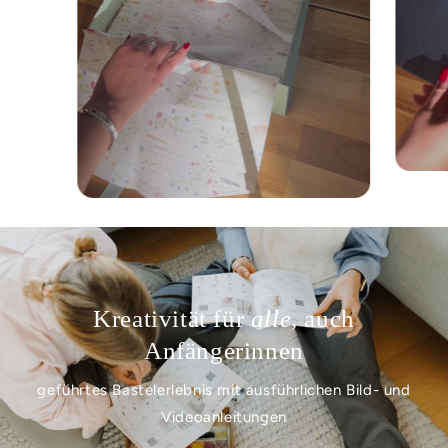
Kreativität für
alle,
auch
Anfängerinnen
geführtes Bastelerlebnis mit ausführlichen Bild- und
Videoanleitungen